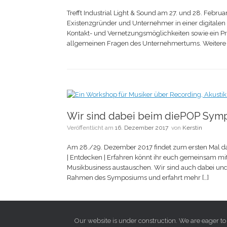
Trefft Industrial Light & Sound am 27. und 28. Februa
Existenzgründer und Unternehmer in einer digitalen 
Kontakt- und Vernetzungsmöglichkeiten sowie ein
allgemeinen Fragen des Unternehmertums. Weitere In
Wir sind dabei beim diePOP Sym
Veröffentlicht am
16. Dezember 2017
von
Kerstin
Am 28./29. Dezember 2017 findet zum ersten Mal d
| Entdecken | Erfahren könnt ihr euch gemeinsam m
Musikbusiness austauschen. Wir sind auch dabei un
Rahmen des Symposiums und erfahrt mehr […]
Our website is under construction. We are eager to